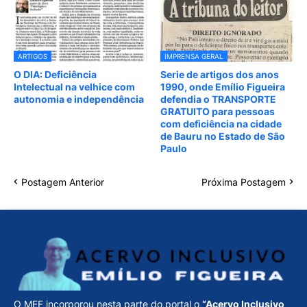
ARTIGOS
IMPRENSA GERAL
O DIA: Deficiência
Serie de artigos dos anos
Intelectual na velhice com
1990, onde Emílio Figueira
autonomia e independência
defendia o TRANSPORTE
GRATUITO para pessoas
com deficiência na cidade
de Bauru no Estado de São
Paulo
Postagem Anterior
Próxima Postagem
O MEF incorporou nesta parte do portal o
“Acervo Inclusivo