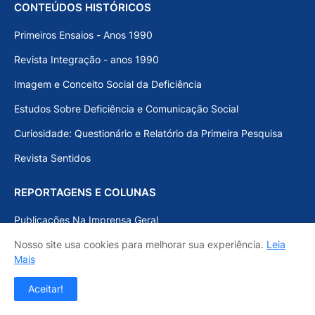
CONTEÚDOS HISTÓRICOS
Primeiros Ensaios - Anos 1990
Revista Integração - anos 1990
Imagem e Conceito Social da Deficiência
Estudos Sobre Deficiência e Comunicação Social
Curiosidade: Questionário e Relatório da Primeira Pesquisa
Revista Sentidos
REPORTAGENS E COLUNAS
Publicações Na Imprensa Geral
Jornais Tabloides
Nosso site usa cookies para melhorar sua experiência.
Leia
Mais
Coluna iModelo - Globo.com
Aceitar!
Diário de Bauru - Coluna "Espaço Aberto"