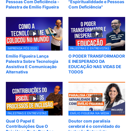
Pessoas Com Deficiência -
"Espiritualiddade e Pessoas
Palestra de Emílio Figueira
Com Deficiência"
IMPRENSA PÓS 2020
PALESTRAS E ENTREVISTAS
Emílio Figueira Lança
O PODER TRANSFORMADOR
Palestra Sobre Tecnologia
E INESPERADO DA
Assistiva E Comunicação
EDUCAÇÃO NAS VIDAS DE
Alternativa
TODOS
PALESTRAS E ENTREVISTAS
EMÍLIO FIGUEIRA NA MÍDIA
Qual O Papel E
Doutor com paralisia
Contribuições Que O
cerebral é o convidado do