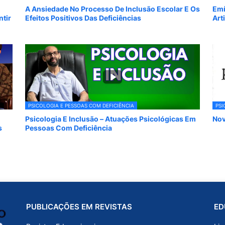
A Ansiedade No Processo De Inclusão Escolar E Os
Emí
tir
Efeitos Positivos Das Deficiências
Art
PSICOLOGIA E PESSOAS COM DEFICIÊNCIA
PSI
Psicologia E Inclusão – Atuações Psicológicas Em
Nov
s
Pessoas Com Deficiência
PUBLICAÇÕES EM REVISTAS
ED