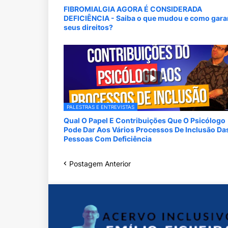
FIBROMIALGIA AGORA É CONSIDERADA
DEFICIÊNCIA - Saiba o que mudou e como garan
seus direitos?
PALESTRAS E ENTREVISTAS
Qual O Papel E Contribuições Que O Psicólogo
Pode Dar Aos Vários Processos De Inclusão Da
Pessoas Com Deficiência
Postagem Anterior