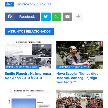
Área
Imprensa de 2010 à 2019
Facebook
ASSUNTOS RELACIONADOS
IMPRENSA DE 2010 À 2019
IMPRENSA DE 2010 À 2019
Emílio Figueira Na Imprensa
Nova Escola: “Nunca digo
Nos Anos 2010 à 2019
‘não vou conseguir’, digo
‘vou tentar’”