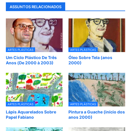
ASSUNTOS RELACIONADOS
ARTES PLÁSTICAS
ARTES PLÁSTICAS
Um Ciclo Plástico De Três
Óleo Sobre Tela (anos
Anos (De 2000 à 2003)
2000)
ARTES PLÁSTICAS
ARTES PLÁSTICAS
Lápis Aquarelados Sobre
Pintura a Guache (início dos
Papel Fabiano
anos 2000)