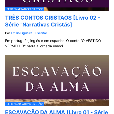
SÉRIE "NARRATIVAS CRISTÃS"
TRÊS CONTOS CRISTÃOS [Livro 02 -
Série "Narrativas Cristãs]
Por
Emílio Figueira - Escritor
Em português, inglês e em espanhol O conto "O VESTIDO
VERMELHO" narra a jornada emoci…
SÉRIE "NARRATIVAS CRISTÃS"
ESCAVAÇÃO DA ALMA (Livro 01 - Série