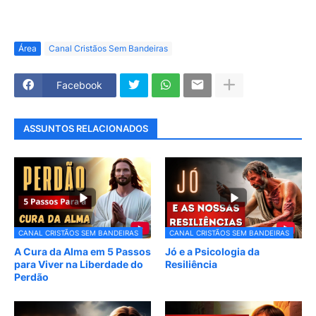
Área
Canal Cristãos Sem Bandeiras
Facebook
ASSUNTOS RELACIONADOS
CANAL CRISTÃOS SEM BANDEIRAS
CANAL CRISTÃOS SEM BANDEIRAS
A Cura da Alma em 5 Passos
Jó e a Psicologia da
para Viver na Liberdade do
Resiliência
Perdão