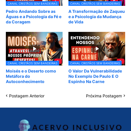
CANAL CRISTÃOS SEM BANDEIRAS
CANAL CRISTÃOS SEM BANDEIRAS
Pedro Andando Sobre as
A Transformação de Zaqueu
Águas e a Psicologia da Fé e
e a Psicologia da Mudança
da Coragem
de Vida
CANAL CRISTÃOS SEM BANDEIRAS
CANAL CRISTÃOS SEM BANDEIRAS
Moisés e o Deserto como
O Valor Da Vulnerabilidade
Metáfora do
No Exemplo De Paulo E O
Autoconhecimento
Espinho Na Carne
Postagem Anterior
Próxima Postagem