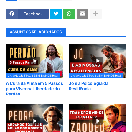
Facebook
ASSUNTOS RELACIONADOS
CANAL CRISTÃOS SEM BANDEIRAS
CANAL CRISTÃOS SEM BANDEIRAS
A Cura da Alma em 5 Passos
Jó e a Psicologia da
para Viver na Liberdade do
Resiliência
Perdão