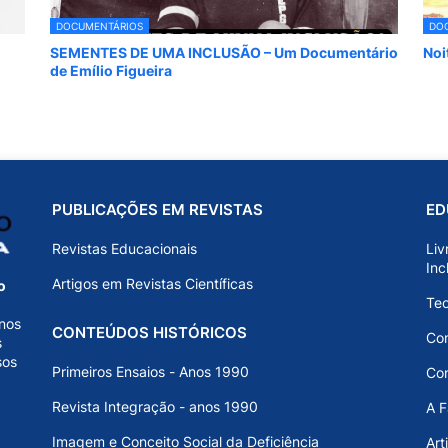
DOCUMENTÁRIOS
DO
SEMENTES DE UMA INCLUSÃO – Um Documentário
Noi
de Emílio Figueira
PUBLICAÇÕES EM REVISTAS
ED
Revistas Educacionais
Liv
Inc
Artigos em Revistas Científicas
o
Teo
nos
CONTEÚDOS HISTÓRICOS
Com
s
sos
Primeiros Ensaios - Anos 1990
Con
Revista Integração - anos 1990
A F
Imagem e Conceito Social da Deficiência
Art