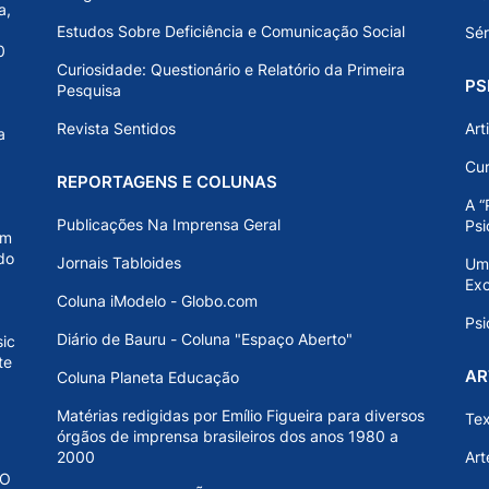
a,
Estudos Sobre Deficiência e Comunicação Social
Sér
0
Curiosidade: Questionário e Relatório da Primeira
PS
Pesquisa
Revista Sentidos
Art
a
Cur
REPORTAGENS E COLUNAS
A “
Publicações Na Imprensa Geral
Psi
em
do
Jornais Tabloides
Uma
Ex
Coluna iModelo - Globo.com
Psi
Diário de Bauru - Coluna "Espaço Aberto"
ic
te
AR
Coluna Planeta Educação
Matérias redigidas por Emílio Figueira para diversos
Tex
órgãos de imprensa brasileiros dos anos 1980 a
2000
Art
CO