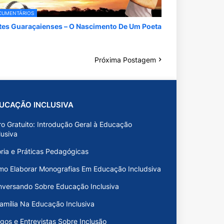
CUMENTÁRIOS
tes Guaraçaienses – O Nascimento De Um Poeta
Próxima Postagem
UCAÇÃO INCLUSIVA
ro Gratuito: Introdução Geral à Educação
lusiva
ria e Práticas Pedagógicas
o Elaborar Monografias Em Educação Includsiva
versando Sobre Educação Inclusiva
amília Na Educação Inclusiva
igos e Entrevistas Sobre Inclusão