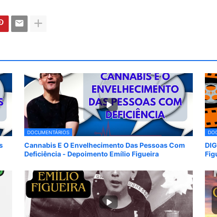
DOCUMENTÁRIOS
DO
s
Cannabis E O Envelhecimento Das Pessoas Com
DIG
Deficiência - Depoimento Emílio Figueira
Fig