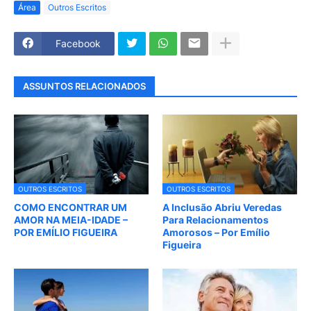
Área
Outros Escritos
Facebook
ASSUNTOS RELACIONADOS
OUTROS ESCRITOS
OUTROS ESCRITOS
COMO ENCONTRAR UM
A Inclusão Abriu Veredas
AMOR NA MEIA-IDADE –
Para Relacionamentos
POR EMÍLIO FIGUEIRA
Amorosos – Por Emílio
Figueira