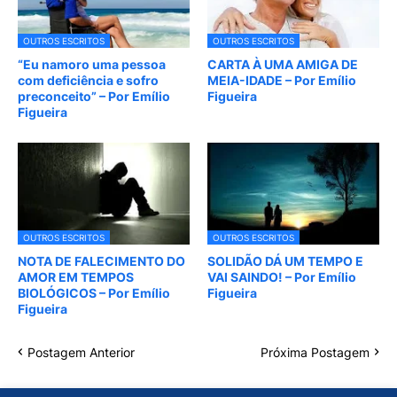
OUTROS ESCRITOS
OUTROS ESCRITOS
“Eu namoro uma pessoa
CARTA À UMA AMIGA DE
com deficiência e sofro
MEIA-IDADE – Por Emílio
preconceito” – Por Emílio
Figueira
Figueira
OUTROS ESCRITOS
OUTROS ESCRITOS
NOTA DE FALECIMENTO DO
SOLIDÃO DÁ UM TEMPO E
AMOR EM TEMPOS
VAI SAINDO! – Por Emílio
BIOLÓGICOS – Por Emílio
Figueira
Figueira
Postagem Anterior
Próxima Postagem