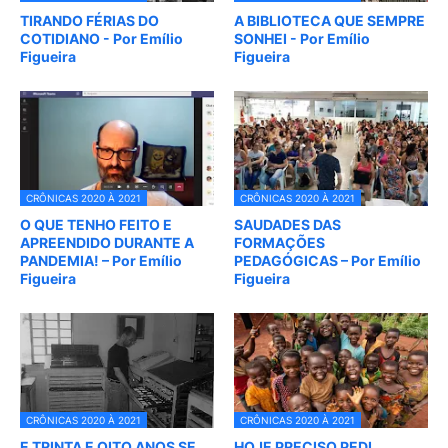
TIRANDO FÉRIAS DO
A BIBLIOTECA QUE SEMPRE
COTIDIANO - Por Emílio
SONHEI - Por Emílio
Figueira
Figueira
CRÔNICAS 2020 À 2021
CRÔNICAS 2020 À 2021
O QUE TENHO FEITO E
SAUDADES DAS
APREENDIDO DURANTE A
FORMAÇÕES
PANDEMIA! – Por Emílio
PEDAGÓGICAS – Por Emílio
Figueira
Figueira
CRÔNICAS 2020 À 2021
CRÔNICAS 2020 À 2021
E TRINTA E OITO ANOS SE
HOJE PRECISO PEDI