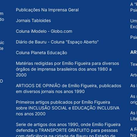
A “
Publicações Na Imprensa Geral
Psi
em
do
Jornais Tabloides
Uma
Ex
Coluna iModelo - Globo.com
Psi
Diário de Bauru - Coluna "Espaço Aberto"
ic
te
AR
Coluna Planeta Educação
Matérias redigidas por Emílio Figueira para diversos
Tex
órgãos de imprensa brasileiros dos anos 1980 a
2000
Art
CO
ARTIGOS DE OPINIÃO de Emílio Figueira, publicados
As 
em diversos jornais nos anos 1990
As 
Primeiros artigos publicados por Emílio Figueira
ori
sobre INCLUSÃO SOCIAL e EDUCAÇÃO INCLUSIVA
As 
nos anos 2000
Lit
Serie de artigos dos anos 1990, onde Emílio Figueira
A F
defendia o TRANSPORTE GRATUITO para pessoas
No
com deficiência na cidade de Bauru no Estado de