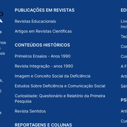
PUBLICAÇÕES EM REVISTAS
ED
Revistas Educacionais
Liv
Inc
Artigos em Revistas Científicas
o
Teo
nos
CONTEÚDOS HISTÓRICOS
Com
s
sos
Primeiros Ensaios - Anos 1990
Con
Revista Integração - anos 1990
A F
Imagem e Conceito Social da Deficiência
Art
a,
Estudos Sobre Deficiência e Comunicação Social
Sér
0
Curiosidade: Questionário e Relatório da Primeira
PS
Pesquisa
Revista Sentidos
Art
a
Cur
REPORTAGENS E COLUNAS