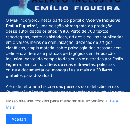
O MEF incorporou nesta parte do portal o
“Acervo Inclusivo
Emílio Figueira”
, uma coleção abrangente da produção
desse autor desde os anos 1980. Perto de 700 textos,
reportagens, matérias históricas, artigos e colunas publicadas
em diversos meios de comunicação, dezenas de artigos
científicos, amplo material sobre psicologia das pessoas com
deficiência, teorias e práticas pedagógicas em Educação
Inclusiva, conteúdo completo das aulas ministradas por Emílio
Figueira, bem como vídeos de suas entrevistas, palestras
online e documentários, monografias e mais de 20 livros
gratuitos para download.
Além de retratar a história das pessoas com deficiência nas
últimas três décadas, mostrando a transição da exclusão para
a construção de uma sociedade inclusiva.
Nosso site usa cookies para melhorar sua experiência.
Leia
Mais
Uma ressalva, hoje adotamos a
terminologia pessoas com
deficiência como a correta
. Mas em vários desses escritos
Aceitar!
da década de 1990, quando se usava o termo “pessoas
portadoras de deficiência” e, considerando seu valor histórico,