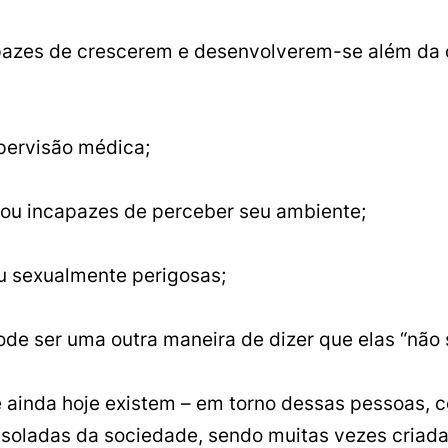
apazes de crescerem e desenvolverem-se além d
pervisão médica;
o ou incapazes de perceber seu ambiente;
u sexualmente perigosas;
e ser uma outra maneira de dizer que elas “não s
 e ainda hoje existem – em torno dessas pessoas,
isoladas da sociedade, sendo muitas vezes criad